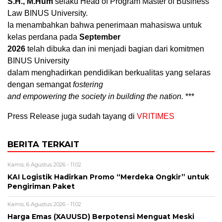
S.H., M.Hum
selaku Head of Program Master of Business
Law BINUS University.
Ia menambahkan bahwa penerimaan mahasiswa untuk
kelas perdana pada
September
2026
telah dibuka dan ini menjadi bagian dari komitmen
BINUS University
dalam menghadirkan pendidikan berkualitas yang selaras
dengan semangat
fostering
and empowering the society in building the nation.
***
Press Release juga sudah tayang di
VRITIMES
BERITA TERKAIT
Kamis, 6 Agustus 2026 - 11:02
KAI Logistik Hadirkan Promo “Merdeka Ongkir” untuk
Pengiriman Paket
Kamis, 6 Agustus 2026 - 11:02
Harga Emas (XAUUSD) Berpotensi Menguat Meski