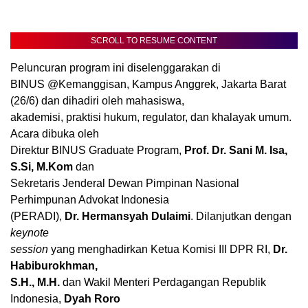
SCROLL TO RESUME CONTENT
Peluncuran program ini diselenggarakan di
BINUS @Kemanggisan, Kampus Anggrek, Jakarta Barat
(26/6) dan dihadiri oleh mahasiswa,
akademisi, praktisi hukum, regulator, dan khalayak umum.
Acara dibuka oleh
Direktur BINUS Graduate Program,
Prof. Dr. Sani M. Isa,
S.Si, M.Kom
dan
Sekretaris Jenderal Dewan Pimpinan Nasional
Perhimpunan Advokat Indonesia
(PERADI),
Dr.
Hermansyah Dulaimi
. Dilanjutkan dengan
keynote
session
yang menghadirkan Ketua Komisi III DPR RI,
Dr.
Habiburokhman,
S.H., M.H.
dan Wakil Menteri Perdagangan Republik
Indonesia,
Dyah Roro