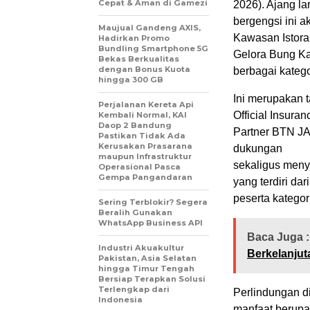
Cepat & Aman di Gamezi
2026). Ajang lar
bergengsi ini a
Maujual Gandeng AXIS,
Kawasan Istora
Hadirkan Promo
Bundling Smartphone 5G
Gelora Bung Ka
Bekas Berkualitas
dengan Bonus Kuota
berbagai katego
hingga 300 GB
Ini merupakan t
Perjalanan Kereta Api
Official Insuran
Kembali Normal, KAI
Daop 2 Bandung
Partner BTN JA
Pastikan Tidak Ada
Kerusakan Prasarana
dukungan
maupun Infrastruktur
sekaligus menye
Operasional Pasca
Gempa Pangandaran
yang terdiri dar
peserta kategor
Sering Terblokir? Segera
Beralih Gunakan
WhatsApp Business API
Baca Juga :
Industri Akuakultur
Berkelanjut
Pakistan, Asia Selatan
hingga Timur Tengah
Bersiap Terapkan Solusi
Terlengkap dari
Perlindungan di
Indonesia
manfaat berupa