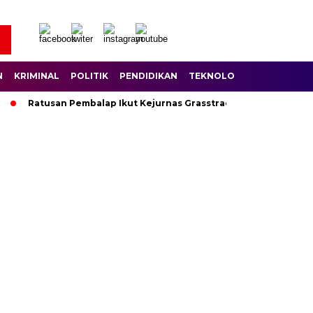
N
KRIMINAL
POLITIK
PENDIDIKAN
TEKNOLOGI
WISATA
S
Ratusan Pembalap Ikut Kejurnas Grasstrack di Sirkuit Lantan