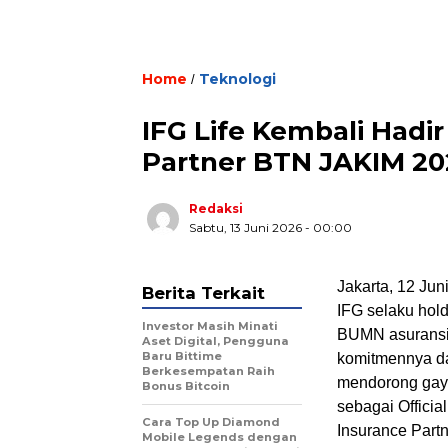
Home
Teknologi
/
IFG Life Kembali Hadir
Partner BTN JAKIM 20
Redaksi
Sabtu, 13 Juni 2026 - 00:00
Jakarta, 12 Jun
Berita Terkait
IFG selaku hol
Investor Masih Minati
BUMN asuransi,
Aset Digital, Pengguna
Baru Bittime
komitmennya d
Berkesempatan Raih
mendorong gaya
Bonus Bitcoin
sebagai Official
Cara Top Up Diamond
Insurance Part
Mobile Legends dengan