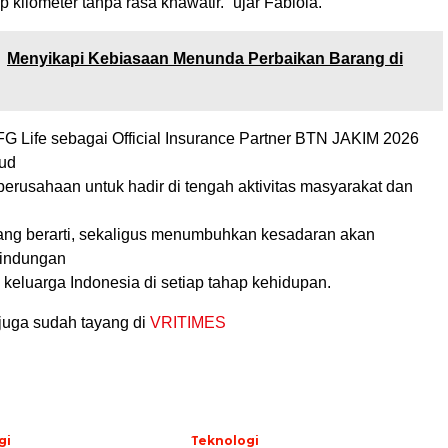
p kilometer tanpa rasa khawatir.” ujar Fabiola.
Menyikapi Kebiasaan Menunda Perbaikan Barang di
FG Life sebagai Official Insurance Partner BTN JAKIM 2026
ud
 perusahaan untuk hadir di tengah aktivitas masyarakat dan
ang berarti, sekaligus menumbuhkan kesadaran akan
lindungan
p keluarga Indonesia di setiap tahap kehidupan.
juga sudah tayang di
VRITIMES
gi
Teknologi