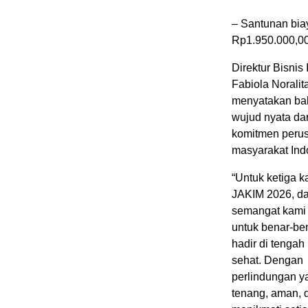
– Santunan bia
Rp1.950.000,00
Direktur Bisnis 
Fabiola Noralit
menyatakan bah
wujud nyata dar
komitmen perus
masyarakat Ind
“Untuk ketiga k
JAKIM 2026, d
semangat kami t
untuk benar-be
hadir di tenga
sehat. Dengan
perlindungan ya
tenang, aman, 