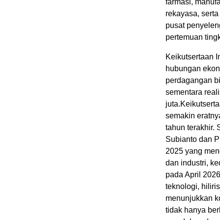
farmasi, manuf
rekayasa, serta
pusat penyeleng
pertemuan tingk
Keikutsertaan 
hubungan ekono
perdagangan bi
sementara reali
juta.Keikutser
semakin eratny
tahun terakhir
Subianto dan P
2025 yang meng
dan industri, k
pada April 2026
teknologi, hili
menunjukkan k
tidak hanya ber