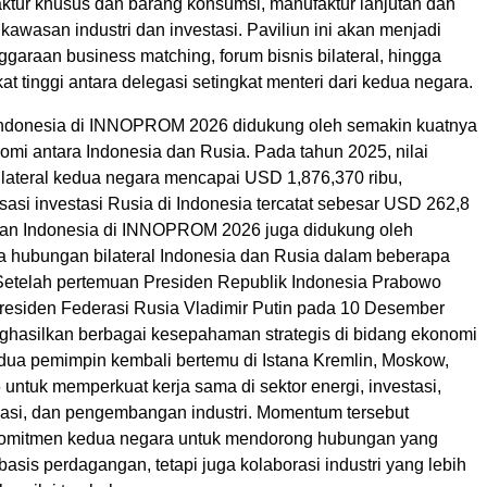
aktur khusus dan barang konsumsi, manufaktur lanjutan dan
 kawasan industri dan investasi. Paviliun ini akan menjadi
garaan business matching, forum bisnis bilateral, hingga
at tinggi antara delegasi setingkat menteri dari kedua negara.
Indonesia di INNOPROM 2026 didukung oleh semakin kuatnya
mi antara Indonesia dan Rusia. Pada tahun 2025, nilai
lateral kedua negara mencapai USD 1,876,370 ribu,
sasi investasi Rusia di Indonesia tercatat sebesar USD 262,8
taan Indonesia di INNOPROM 2026 juga didukung oleh
a hubungan bilateral Indonesia dan Rusia dalam beberapa
. Setelah pertemuan Presiden Republik Indonesia Prabowo
residen Federasi Rusia Vladimir Putin pada 10 Desember
hasilkan berbagai kesepahaman strategis di bidang ekonomi
edua pemimpin kembali bertemu di Istana Kremlin, Moskow,
 untuk memperkuat kerja sama di sektor energi, investasi,
risasi, dan pengembangan industri. Momentum tersebut
omitmen kedua negara untuk mendorong hubungan yang
basis perdagangan, tetapi juga kolaborasi industri yang lebih