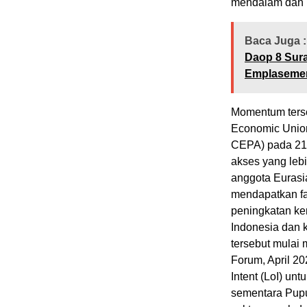
mendalam dan b
Baca Juga :
Daop 8 Sur
Emplasemen
Momentum ters
Economic Unio
CEPA) pada 21 
akses yang leb
anggota Eurasi
mendapatkan fas
peningkatan ker
Indonesia dan 
tersebut mulai 
Forum, April 2
Intent (LoI) unt
sementara Pupu