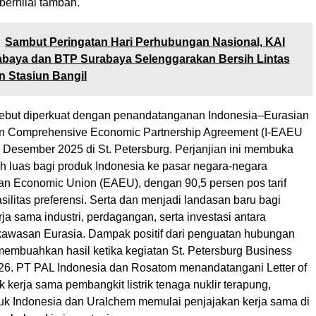
ernilai tambah.
Sambut Peringatan Hari Perhubungan Nasional, KAI
abaya dan BTP Surabaya Selenggarakan Bersih Lintas
 Stasiun Bangil
ebut diperkuat dengan penandatanganan Indonesia–Eurasian
n Comprehensive Economic Partnership Agreement (I-EAEU
Desember 2025 di St. Petersburg. Perjanjian ini membuka
ih luas bagi produk Indonesia ke pasar negara-negara
an Economic Union (EAEU), dengan 90,5 persen pos tarif
ilitas preferensi. Serta dan menjadi landasan baru bagi
ja sama industri, perdagangan, serta investasi antara
kawasan Eurasia. Dampak positif dari penguatan hubungan
membuahkan hasil ketika kegiatan St. Petersburg Business
026. PT PAL Indonesia dan Rosatom menandatangani Letter of
uk kerja sama pembangkit listrik tenaga nuklir terapung,
k Indonesia dan Uralchem memulai penjajakan kerja sama di