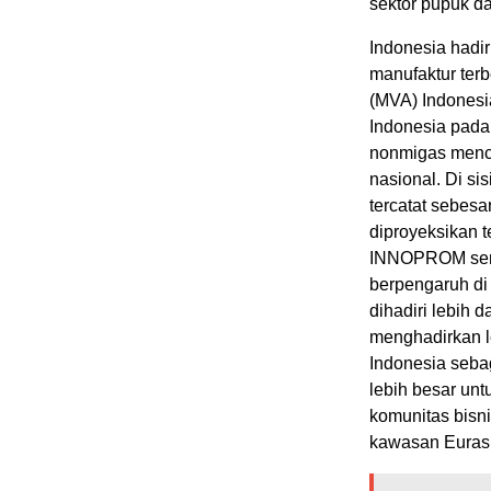
sektor pupuk da
Indonesia had
manufaktur terb
(MVA) Indonesi
Indonesia pada 
nonmigas menca
nasional. Di s
tercatat sebes
diproyeksikan 
INNOPROM sendi
berpengaruh di
dihadiri lebih 
menghadirkan le
Indonesia seba
lebih besar un
komunitas bisni
kawasan Euras