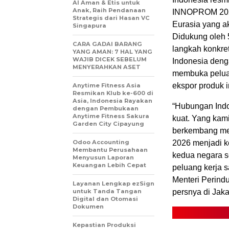
AI Aman & Etis untuk
Anak, Raih Pendanaan
INNOPROM 2026,
Strategis dari Hasan VC
Eurasia yang ak
Singapura
Didukung oleh 5
CARA GADAI BARANG
langkah konkret
YANG AMAN: 7 HAL YANG
WAJIB DICEK SEBELUM
Indonesia deng
MENYERAHKAN ASET
membuka peluan
ekspor produk i
Anytime Fitness Asia
Resmikan Klub ke-600 di
Asia, Indonesia Rayakan
“Hubungan Indo
dengan Pembukaan
Anytime Fitness Sakura
kuat. Yang kam
Garden City Cipayung
berkembang men
Odoo Accounting
2026 menjadi k
Membantu Perusahaan
kedua negara s
Menyusun Laporan
Keuangan Lebih Cepat
peluang kerja 
Menteri Perind
Layanan Lengkap ezSign
untuk Tanda Tangan
persnya di Jakar
Digital dan Otomasi
Dokumen
Kepastian Produksi