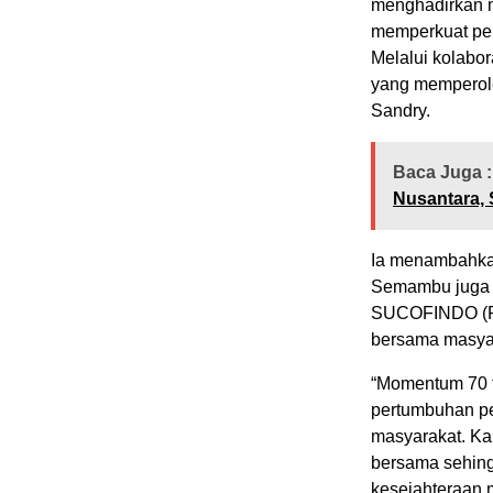
menghadirkan m
memperkuat per
Melalui kolabor
yang memperole
Sandry.
Baca Juga :
Nusantara, 
Ia menambahkan
Semambu juga m
SUCOFINDO (P
bersama masya
“Momentum 70 
pertumbuhan pe
masyarakat. Kam
bersama sehing
kesejahteraan