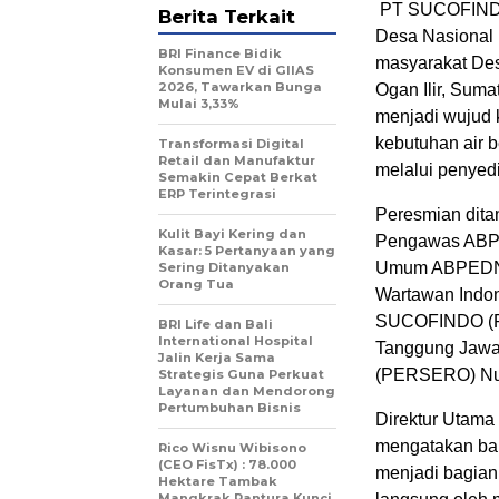
PT SUCOFINDO
Berita Terkait
Desa Nasional 
BRI Finance Bidik
masyarakat De
Konsumen EV di GIIAS
2026, Tawarkan Bunga
Ogan Ilir, Suma
Mulai 3,33%
menjadi wujud
kebutuhan air 
Transformasi Digital
Retail dan Manufaktur
melalui penyed
Semakin Cepat Berkat
ERP Terintegrasi
Peresmian dita
Kulit Bayi Kering dan
Pengawas ABPE
Kasar: 5 Pertanyaan yang
Umum ABPEDNAS
Sering Ditanyakan
Orang Tua
Wartawan Indon
SUCOFINDO (PE
BRI Life dan Bali
International Hospital
Tanggung Jawa
Jalin Kerja Sama
(PERSERO) Nur
Strategis Guna Perkuat
Layanan dan Mendorong
Pertumbuhan Bisnis
Direktur Uta
mengatakan ba
Rico Wisnu Wibisono
(CEO FisTx) : 78.000
menjadi bagian
Hektare Tambak
Mangkrak Pantura Kunci