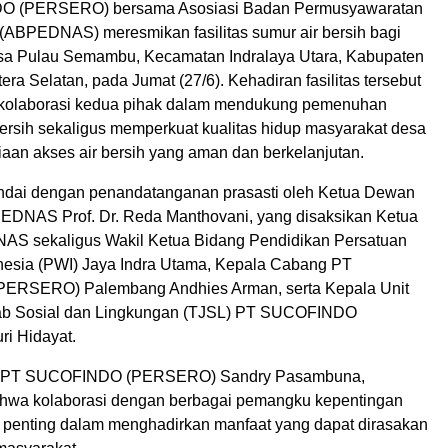
 (PERSERO) bersama Asosiasi Badan Permusyawaratan
(ABPEDNAS) meresmikan fasilitas sumur air bersih bagi
sa Pulau Semambu, Kecamatan Indralaya Utara, Kabupaten
tera Selatan, pada Jumat (27/6). Kehadiran fasilitas tersebut
 kolaborasi kedua pihak dalam mendukung pemenuhan
bersih sekaligus memperkuat kualitas hidup masyarakat desa
iaan akses air bersih yang aman dan berkelanjutan.
ndai dengan penandatanganan prasasti oleh Ketua Dewan
DNAS Prof. Dr. Reda Manthovani, yang disaksikan Ketua
 sekaligus Wakil Ketua Bidang Pendidikan Persatuan
esia (PWI) Jaya Indra Utama, Kepala Cabang PT
RSERO) Palembang Andhies Arman, serta Kepala Unit
b Sosial dan Lingkungan (TJSL) PT SUCOFINDO
i Hidayat.
ma PT SUCOFINDO (PERSERO) Sandry Pasambuna,
hwa kolaborasi dengan berbagai pemangku kepentingan
 penting dalam menghadirkan manfaat yang dapat dirasakan