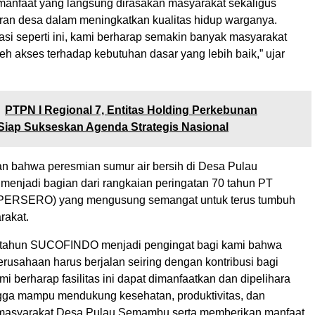
anfaat yang langsung dirasakan masyarakat sekaligus
an desa dalam meningkatkan kualitas hidup warganya.
asi seperti ini, kami berharap semakin banyak masyarakat
h akses terhadap kebutuhan dasar yang lebih baik,” ujar
PTPN I Regional 7, Entitas Holding Perkebunan
Siap Sukseskan Agenda Strategis Nasional
 bahwa peresmian sumur air bersih di Desa Pulau
enjadi bagian dari rangkaian peringatan 70 tahun PT
ERSERO) yang mengusung semangat untuk terus tumbuh
rakat.
tahun SUCOFINDO menjadi pengingat bagi kami bahwa
rusahaan harus berjalan seiring dengan kontribusi bagi
i berharap fasilitas ini dapat dimanfaatkan dan dipelihara
ga mampu mendukung kesehatan, produktivitas, dan
 masyarakat Desa Pulau Semambu serta memberikan manfaat