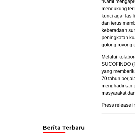
“Kami mengapr
mendukung terl
kunci agar fasi
dan terus memb
keberadaan sumu
peningkatan ku
gotong royong 
Melalui kolabo
SUCOFINDO (P
yang memberika
70 tahun perja
menghadirkan p
masyarakat da
Press release i
Berita Terbaru