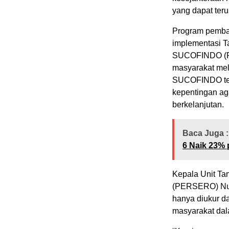
yang dapat ter
Program pemban
implementasi T
SUCOFINDO (PE
masyarakat mel
SUCOFINDO ter
kepentingan ag
berkelanjutan.
Baca Juga :
6 Naik 23% 
Kepala Unit T
(PERSERO) Nuri
hanya diukur dar
masyarakat da