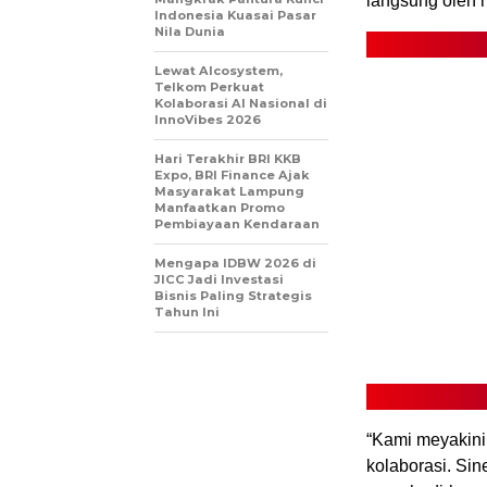
langsung oleh 
Indonesia Kuasai Pasar
Nila Dunia
Lewat AIcosystem,
Telkom Perkuat
Kolaborasi AI Nasional di
InnoVibes 2026
Hari Terakhir BRI KKB
Expo, BRI Finance Ajak
Masyarakat Lampung
Manfaatkan Promo
Pembiayaan Kendaraan
Mengapa IDBW 2026 di
JICC Jadi Investasi
Bisnis Paling Strategis
Tahun Ini
“Kami meyakin
kolaborasi. Si