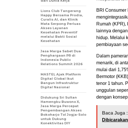
dari Dunia Kerja
BRI Consumer E
Lions Club Tangerang
Happy Bersama Prodia,
mengintegrasik
Curalis AI, dan Klinik
Rumah (KPR), K
Mata Serpong Perluas
Akses Layanan
lainnya dengan 
Kesehatan Preventif
melalui Bakti Sosial
hidup. Melalui
Kesehatan
pembiayaan seca
Jasa Marga Sabet Dua
Penghargaan PR di
Dalam pameran 
Indonesia Public
menarik, di an
Relations Summit 2026
mulai dari 1,75
MASTEL Ajak Platform
Bermotor (KKB)
Digital Global Ikut
Bangun Infrastruktur
tenor 1 tahun. 
Digital Nasional
unggulan seper
dengan konsep l
Didukung Sri Sultan
Hamengku Buwono X,
Jasa Marga Percepat
Pengembangan Akses
Baca Juga :
Bokoharjo Tol Jogja-Solo
untuk Dukung
Dibicaraka
Konektivitas DIY