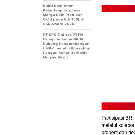
Bukti Komitmen
Keberlanjutan, Jasa
Marga Raih Predikat
Gold pada 6th TJSL &
CSR Award 2026
PT RPN, Entitas PTPN
Group bersama BPDP
Dukung Pengembangan
UMKM melalui Workshop
Pangan Sehat Berbasis
Minyak Sawit
Partisipasi BR
melalui kolabo
properti dan de