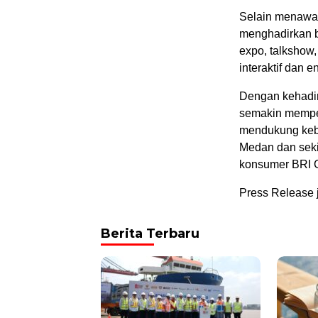
Selain menawa
menghadirkan be
expo, talkshow
interaktif dan 
Dengan kehadir
semakin memper
mendukung keb
Medan dan sekit
konsumer BRI G
Press Release 
Berita Terbaru