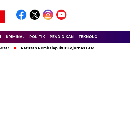
N
KRIMINAL
POLITIK
PENDIDIKAN
TEKNOLOGI
WISATA
S
Ratusan Pembalap Ikut Kejurnas Grasstrack di Sirkuit Lantan