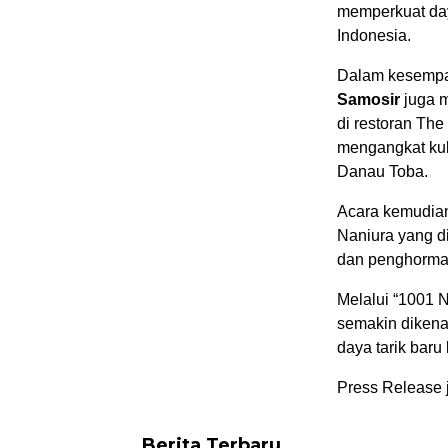
memperkuat day
Indonesia.
Dalam kesempa
Samosir
juga m
di restoran The
mengangkat kuli
Danau Toba.
Acara kemudia
Naniura yang d
dan penghormat
Melalui “1001 N
semakin dikena
daya tarik baru
Press Release 
Berita Terbaru