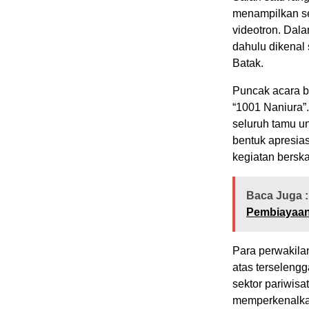
menampilkan sej
videotron. Dala
dahulu dikenal
Batak.
Puncak acara b
“1001 Naniura”
seluruh tamu u
bentuk apresias
kegiatan berska
Baca Juga :
Pembiayaan
Para perwakila
atas terselengg
sektor pariwisa
memperkenalkan