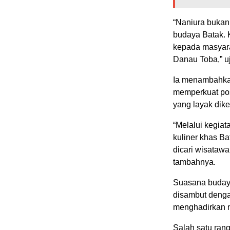
“Naniura bukan 
budaya Batak. 
kepada masyara
Danau Toba,” u
Ia menambahka
memperkuat pos
yang layak dike
“Melalui kegiat
kuliner khas Ba
dicari wisataw
tambahnya.
Suasana budaya
disambut dengan
menghadirkan n
Salah satu rang