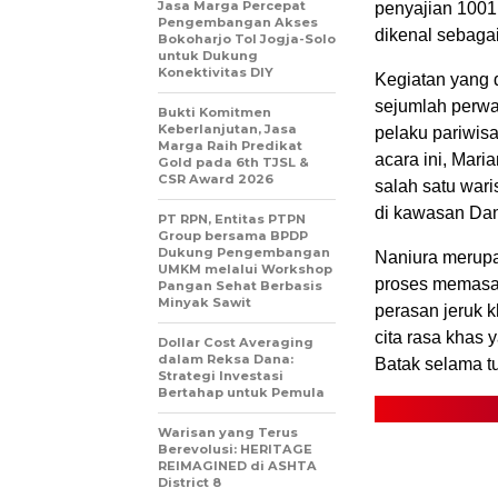
Jasa Marga Percepat
penyajian 1001 
Pengembangan Akses
dikenal sebagai
Bokoharjo Tol Jogja-Solo
untuk Dukung
Konektivitas DIY
Kegiatan yang d
sejumlah perwa
Bukti Komitmen
Keberlanjutan, Jasa
pelaku pariwisa
Marga Raih Predikat
acara ini, Mar
Gold pada 6th TJSL &
CSR Award 2026
salah satu wari
di kawasan Da
PT RPN, Entitas PTPN
Group bersama BPDP
Dukung Pengembangan
Naniura merupa
UMKM melalui Workshop
proses memasa
Pangan Sehat Berbasis
Minyak Sawit
perasan jeruk 
cita rasa khas 
Dollar Cost Averaging
dalam Reksa Dana:
Batak selama t
Strategi Investasi
Bertahap untuk Pemula
Warisan yang Terus
Berevolusi: HERITAGE
REIMAGINED di ASHTA
District 8