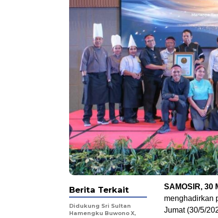
SAMOSIR, 30 
Berita Terkait
menghadirkan p
Didukung Sri Sultan
Jumat (30/5/202
Hamengku Buwono X,