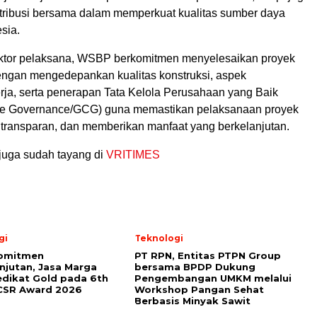
ntribusi bersama dalam memperkuat kualitas sumber daya
sia.
ktor pelaksana, WSBP berkomitmen menyelesaikan proyek
dengan mengedepankan kualitas konstruksi, aspek
rja, serta penerapan Tata Kelola Perusahaan yang Baik
te Governance/GCG) guna memastikan pelaksanaan proyek
f, transparan, dan memberikan manfaat yang berkelanjutan.
juga sudah tayang di
VRITIMES
gi
Teknologi
Komitmen
PT RPN, Entitas PTPN Group
njutan, Jasa Marga
bersama BPDP Dukung
edikat Gold pada 6th
Pengembangan UMKM melalui
CSR Award 2026
Workshop Pangan Sehat
Berbasis Minyak Sawit