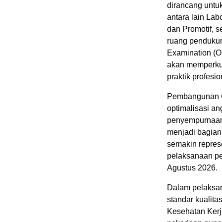
dirancang untuk
antara lain La
dan Promotif, s
ruang pendukun
Examination (O
akan memperku
praktik profesio
Pembangunan G
optimalisasi a
penyempurnaan 
menjadi bagian
semakin repres
pelaksanaan pe
Agustus 2026.
Dalam pelaksa
standar kualita
Kesehatan Kerj