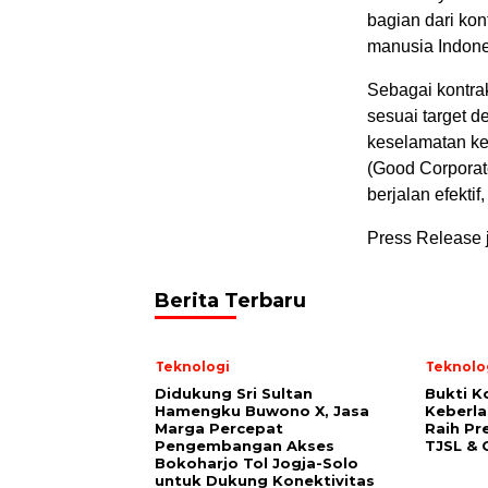
bagian dari ko
manusia Indone
Sebagai kontra
sesuai target 
keselamatan ke
(Good Corpora
berjalan efekti
Press Release 
Berita Terbaru
Teknologi
Teknolo
Didukung Sri Sultan
Bukti 
Hamengku Buwono X, Jasa
Keberla
Marga Percepat
Raih Pr
Pengembangan Akses
TJSL & 
Bokoharjo Tol Jogja-Solo
untuk Dukung Konektivitas