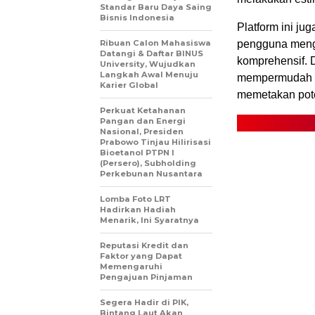
Standar Baru Daya Saing
Bisnis Indonesia
Platform ini ju
Ribuan Calon Mahasiswa
pengguna mengam
Datangi & Daftar BINUS
komprehensif. 
University, Wujudkan
Langkah Awal Menuju
mempermudah inv
Karier Global
memetakan pote
Perkuat Ketahanan
Pangan dan Energi
Nasional, Presiden
Prabowo Tinjau Hilirisasi
Bioetanol PTPN I
(Persero), Subholding
Perkebunan Nusantara
Lomba Foto LRT
Hadirkan Hadiah
Menarik, Ini Syaratnya
Reputasi Kredit dan
Faktor yang Dapat
Memengaruhi
Pengajuan Pinjaman
Segera Hadir di PIK,
Bintang Laut Akan