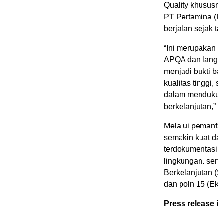
Quality khusus
PT Pertamina 
berjalan sejak 
“Ini merupakan 
APQA dan langs
menjadi bukti 
kualitas tinggi
dalam mendukun
berkelanjutan,”
Melalui pemanfa
semakin kuat d
terdokumentasi 
lingkungan, s
Berkelanjutan 
dan poin 15 (E
Press release 