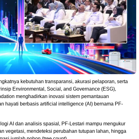
gkatnya kebutuhan transparansi, akurasi pelaporan, serta
rinsip Environmental, Social, and Governance (ESG),
dation menghadirkan inovasi sistem pemantauan
hayati berbasis artificial intelligence (AI) bernama PF-
logi AI dan analisis spasial, PF-Lestari mampu mengukur
an vegetasi, mendeteksi perubahan tutupan lahan, hingga
asi jumlah pohon (tree count).