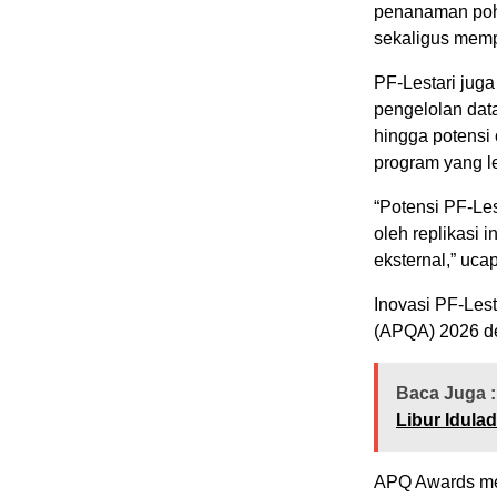
penanaman poho
sekaligus mempe
PF-Lestari jug
pengelolan data
hingga potensi 
program yang le
“Potensi PF-Les
oleh replikasi 
eksternal,” uca
Inovasi PF-Lest
(APQA) 2026 de
Baca Juga :
Libur Idula
APQ Awards me