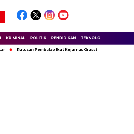
N
KRIMINAL
POLITIK
PENDIDIKAN
TEKNOLOGI
WISATA
S
Ratusan Pembalap Ikut Kejurnas Grasstrack di Sirkuit Lantan