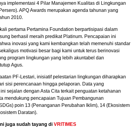
nya implementasi 4 Pilar Manajemen Kualitas di Lingkungan
(Persero). APQ Awards merupakan agenda tahunan yang
tahun 2010.
kali pertama Pertamina Foundation berpartisipasi dalam
ung berhasil meraih predikat Platinum. Pencapaian ini
bahwa inovasi yang kami kembangkan telah memenuhi standar
, sekaligus motivasi besar bagi kami untuk terus berinovasi
g program lingkungan yang lebih akuntabel dan
 tutup Agus.
atan PF-Lestari, inisiatif pelestarian lingkungan diharapkan
ari sisi perencanaan hingga pelaporan. Data yang
ini sejalan dengan Asta Cita terkait penguatan ketahanan
erta mendukung pencapaian Tujuan Pembangunan
(SDGs) poin 13 (Penanganan Perubahan Iklim), 14 (Ekosistem
kosistem Daratan).
ini juga sudah tayang di
VRITIMES