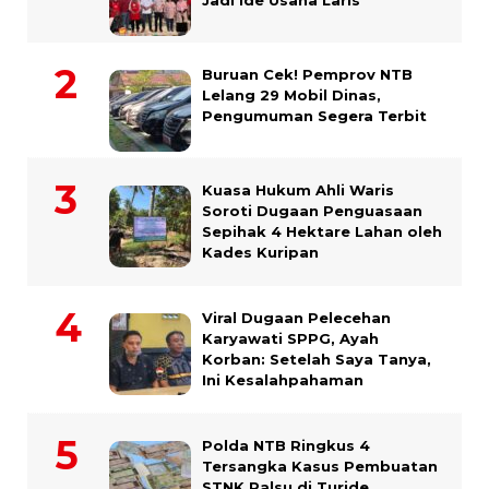
Jadi Ide Usaha Laris
Buruan Cek! Pemprov NTB
Lelang 29 Mobil Dinas,
Pengumuman Segera Terbit
Kuasa Hukum Ahli Waris
Soroti Dugaan Penguasaan
Sepihak 4 Hektare Lahan oleh
Kades Kuripan
Viral Dugaan Pelecehan
Karyawati SPPG, Ayah
Korban: Setelah Saya Tanya,
Ini Kesalahpahaman
Polda NTB Ringkus 4
Tersangka Kasus Pembuatan
STNK Palsu di Turide