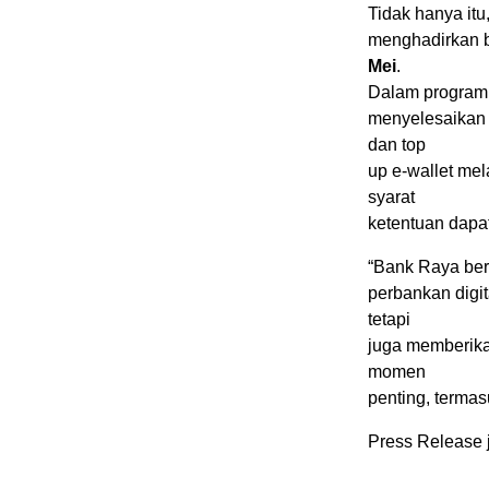
Tidak hanya it
menghadirkan b
Mei
.
Dalam program
menyelesaikan 
dan top
up e-wallet mel
syarat
ketentuan dapa
“Bank Raya ber
perbankan digi
tetapi
juga memberik
momen
penting, termas
Press Release 