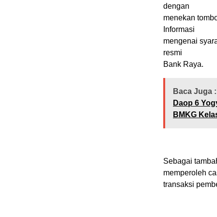
dengan
menekan tombol
Informasi
mengenai syara
resmi
Bank Raya.
Baca Juga :
Daop 6 Yogy
BMKG Kelas 
Sebagai tambah
memperoleh cas
transaksi pemb