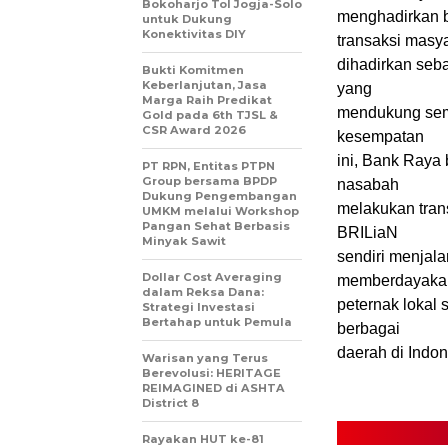
Bokoharjo Tol Jogja-Solo
menghadirkan b
untuk Dukung
Konektivitas DIY
transaksi masy
dihadirkan seb
Bukti Komitmen
Keberlanjutan, Jasa
yang
Marga Raih Predikat
mendukung sema
Gold pada 6th TJSL &
CSR Award 2026
kesempatan
ini, Bank Ray
PT RPN, Entitas PTPN
Group bersama BPDP
nasabah
Dukung Pengembangan
melakukan trans
UMKM melalui Workshop
Pangan Sehat Berbasis
BRILiaN
Minyak Sawit
sendiri menjal
Dollar Cost Averaging
memberdayaka
dalam Reksa Dana:
peternak lokal
Strategi Investasi
Bertahap untuk Pemula
berbagai
daerah di Indon
Warisan yang Terus
Berevolusi: HERITAGE
REIMAGINED di ASHTA
District 8
Rayakan HUT ke-81