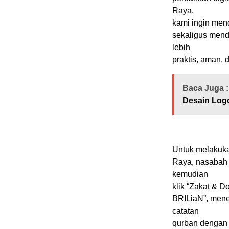
Raya,
kami ingin mend
sekaligus mend
lebih
praktis, aman, d
Baca Juga :
Desain Logo
Untuk melakukan
Raya, nasabah
kemudian
klik “Zakat & D
BRILiaN”, mene
catatan
qurban dengan 