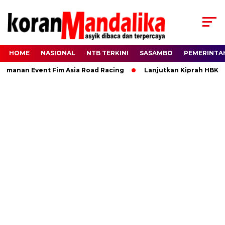
HOME
NASIONAL
NTB TERKINI
SASAMBO
PEMERINTA
an Event Fim Asia Road Racing
Lanjutkan Kiprah HBK, Ranny