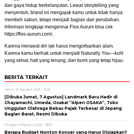
dan gaya hidup berkelanjutan. Lewat storytelling yang
menyentuh, brand ini mengajak kamu untuk tidak hanya
membeli sabun, tetapi menjadi bagian dari perubahan.
Informasi lengkjap mengennai Flos Aurum bisa cek
https://flos-aurum.com/.
Karena merawat diri tak harus mengorbankan alam.
Karena kamu berhak untuk menjadi Naturally You—kulit
yang sehat, hati yang tenang, dan bumi yang tetap hijau.
BERITA TERKAIT
Senin, 10 Agustus 2026 - 10:02
[Dibuka Jumat, 7 Agustus] Landmark Baru Hadir di
Chayamachi, Umeda, Osaka! “Alpen OSAKA”, Toko
Unggulan Olahraga Bebas Pajak Terbesar di Jepang
Bagian Barat, Resmi Dibuka
Minggu, 9 Agustus 2026 - 18:02
Berapa Budget Nonton Konser yang Harus Disiapkan?