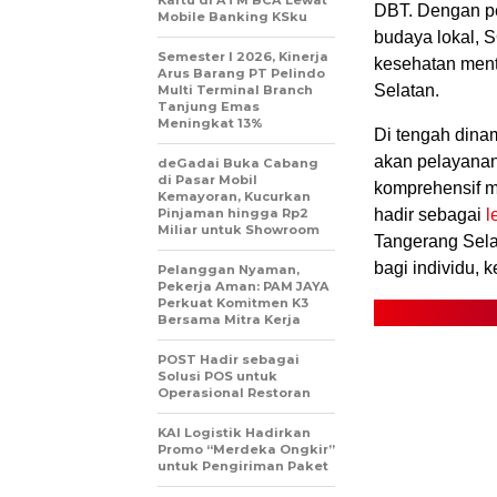
DBT. Dengan pen
Mobile Banking KSku
budaya lokal, 
Semester I 2026, Kinerja
kesehatan men
Arus Barang PT Pelindo
Selatan.
Multi Terminal Branch
Tanjung Emas
Meningkat 13%
Di tengah dina
akan pelayanan
deGadai Buka Cabang
di Pasar Mobil
komprehensif m
Kemayoran, Kucurkan
Pinjaman hingga Rp2
hadir sebagai
l
Miliar untuk Showroom
Tangerang Selat
bagi individu, 
Pelanggan Nyaman,
Pekerja Aman: PAM JAYA
Perkuat Komitmen K3
Bersama Mitra Kerja
POST Hadir sebagai
Solusi POS untuk
Operasional Restoran
KAI Logistik Hadirkan
Promo “Merdeka Ongkir”
untuk Pengiriman Paket