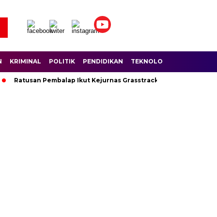
N
KRIMINAL
POLITIK
PENDIDIKAN
TEKNOLOGI
WISATA
S
tusan Pembalap Ikut Kejurnas Grasstrack di Sirkuit Lantan