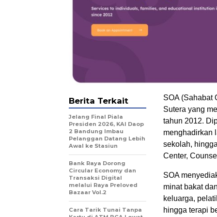
SOA (Sahabat O
Berita Terkait
Sutera yang me
Jelang Final Piala
tahun 2012. Dip
Presiden 2026, KAI Daop
2 Bandung Imbau
menghadirkan la
Pelanggan Datang Lebih
sekolah, hingg
Awal ke Stasiun
Center, Counsel
Bank Raya Dorong
Circular Economy dan
SOA menyediaka
Transaksi Digital
melalui Raya Preloved
minat bakat dan 
Bazaar Vol.2
keluarga, pelat
hingga terapi b
Cara Tarik Tunai Tanpa
Kartu di ATM BCA Lewat