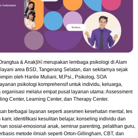
rangtua & Anak)￼ merupakan lembaga psikologi di Alam
layani area BSD, Tangerang Selatan, dan sekitarnya sejak
impin oleh Hanlie Muliani, M.Psi., Psikolog, SOA
yanan psikologi komprehensif untuk individu, keluarga,
a organisasi melalui empat pusat layanan utama: Assessment
ing Center, Learning Center, dan Therapy Center.
n berbagai layanan seperti asesmen kesehatan mental, tes
karir, identifikasi kesulitan belajar, konseling individu dan
ihan sosial-emosional anak, seminar parenting, pelatihan guru,
erbasis metode ilmiah seperti Orton-Gillingham, CBT, dan