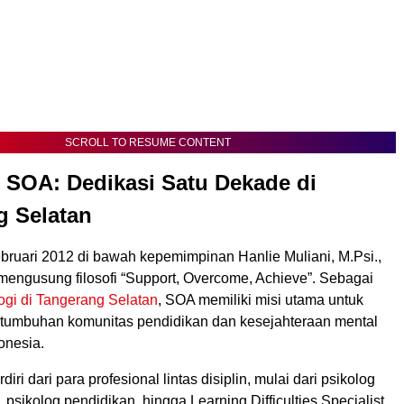
SCROLL TO RESUME CONTENT
 SOA: Dedikasi Satu Dekade di
g Selatan
ebruari 2012 di bawah kepemimpinan Hanlie Muliani, M.Psi.,
mengusung filosofi “Support, Overcome, Achieve”. Sebagai
ogi di Tangerang Selatan
, SOA memiliki misi utama untuk
umbuhan komunitas pendidikan dan kesejahteraan mental
onesia.
rdiri dari para profesional lintas disiplin, mulai dari psikolog
i, psikolog pendidikan, hingga Learning Difficulties Specialist.