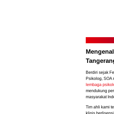
Mengenal
Tangeran
Berdiri sejak F
Psikolog, SOA 
lembaga psikol
mendukung pert
masyarakat Ind
Tim ahli kami te
klinis berlisens