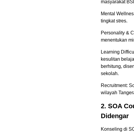
masyarakat BSD
Mental Wellnes
tingkat stres.
Personality & 
menentukan mina
Learning Diffic
kesulitan belaj
berhitung, dis
sekolah.
Recruitment: S
wilayah Tanger
2. SOA Co
Didengar
Konseling di S