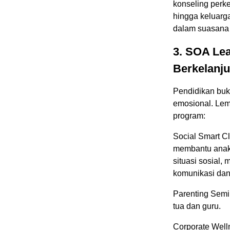
konseling perk
hingga keluarga.
dalam suasana 
3. SOA Le
Berkelanju
Pendidikan buk
emosional. Lem
program:
Social Smart C
membantu anak
situasi sosial
komunikasi dan 
Parenting Semin
tua dan guru.
Corporate Well