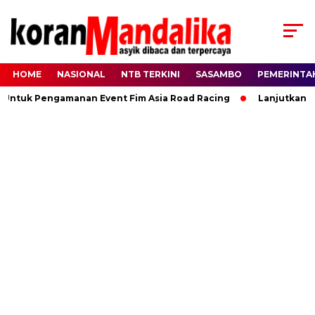
HOME
NASIONAL
NTB TERKINI
SASAMBO
PEMERINTA
 Untuk Pengamanan Event Fim Asia Road Racing
Lanjutkan Ki