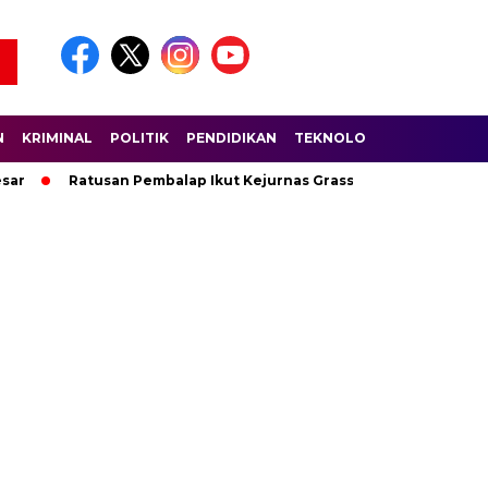
N
KRIMINAL
POLITIK
PENDIDIKAN
TEKNOLOGI
WISATA
S
Ratusan Pembalap Ikut Kejurnas Grasstrack di Sirkuit Lanta