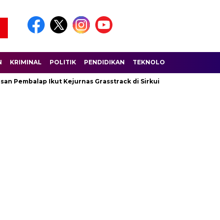
N
KRIMINAL
POLITIK
PENDIDIKAN
TEKNOLOGI
WISATA
S
n Pembalap Ikut Kejurnas Grasstrack di Sirkuit Lantan
Pold