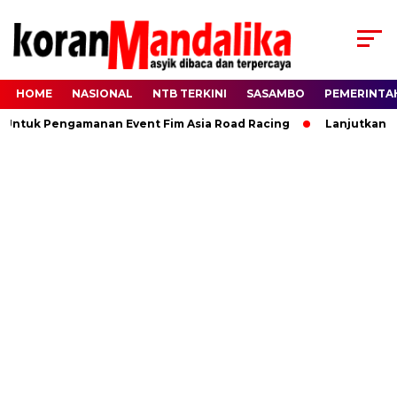
HOME
NASIONAL
NTB TERKINI
SASAMBO
PEMERINTA
 Untuk Pengamanan Event Fim Asia Road Racing
Lanjutkan Ki