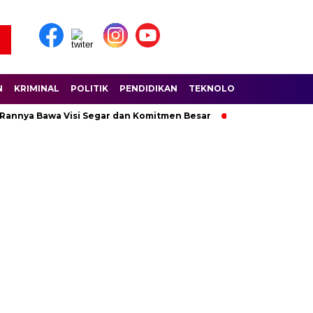
N
KRIMINAL
POLITIK
PENDIDIKAN
TEKNOLOGI
WISATA
S
 Rannya Bawa Visi Segar dan Komitmen Besar
Ratusan Pembala