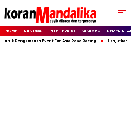
HOME
NASIONAL
NTB TERKINI
SASAMBO
PEMERINTA
 Untuk Pengamanan Event Fim Asia Road Racing
Lanjutkan Ki