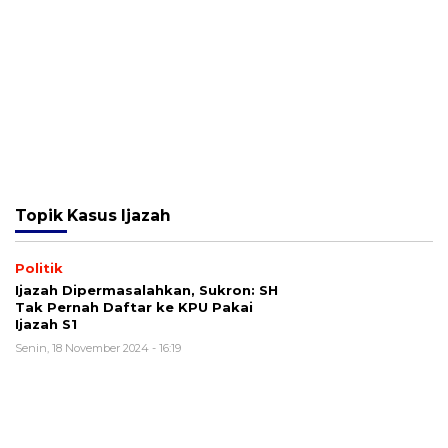
Topik
Kasus Ijazah
Politik
Ijazah Dipermasalahkan, Sukron: SH
Tak Pernah Daftar ke KPU Pakai
Ijazah S1
Senin, 18 November 2024 - 16:19