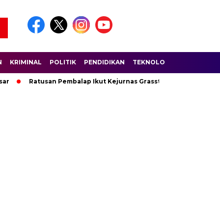
N
KRIMINAL
POLITIK
PENDIDIKAN
TEKNOLOGI
WISATA
S
Ratusan Pembalap Ikut Kejurnas Grasstrack di Sirkuit Lanta