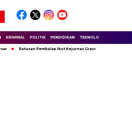
N
KRIMINAL
POLITIK
PENDIDIKAN
TEKNOLOGI
WISATA
S
r
Ratusan Pembalap Ikut Kejurnas Grasstrack di Sirkuit Lant