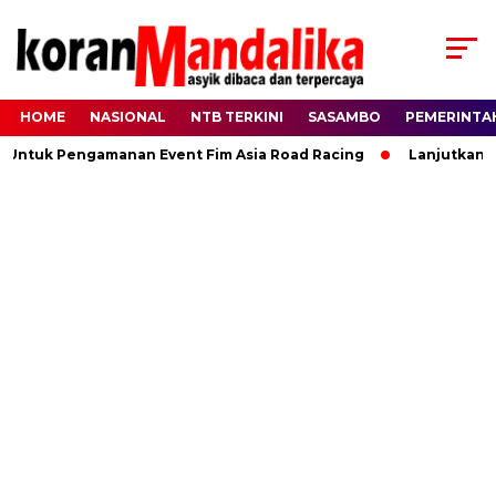
HOME
NASIONAL
NTB TERKINI
SASAMBO
PEMERINTA
 Untuk Pengamanan Event Fim Asia Road Racing
Lanjutkan Ki