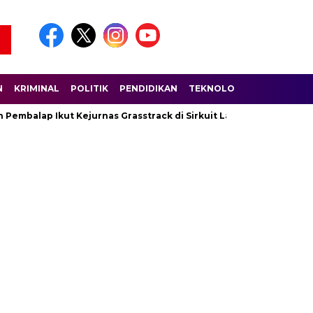
N
KRIMINAL
POLITIK
PENDIDIKAN
TEKNOLOGI
WISATA
S
mbalap Ikut Kejurnas Grasstrack di Sirkuit Lantan
Polda NT