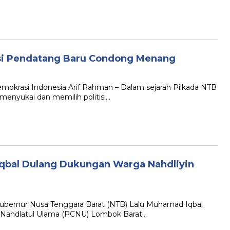
isi Pendatang Baru Condong Menang
emokrasi Indonesia Arif Rahman – Dalam sejarah Pilkada NTB
enyukai dan memilih politisi…
Iqbal Dulang Dukungan Warga Nahdliyin
Gubernur Nusa Tenggara Barat (NTB) Lalu Muhamad Iqbal
Nahdlatul Ulama (PCNU) Lombok Barat…