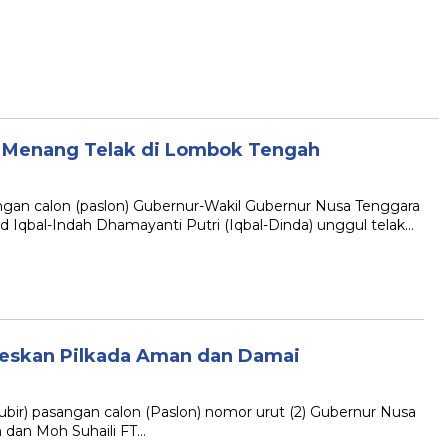
da Menang Telak di Lombok Tengah
gan calon (paslon) Gubernur-Wakil Gubernur Nusa Tenggara
Iqbal-Indah Dhamayanti Putri (Iqbal-Dinda) unggul telak…
kseskan Pilkada Aman dan Damai
Jubir) pasangan calon (Paslon) nomor urut (2) Gubernur Nusa
h dan Moh Suhaili FT…