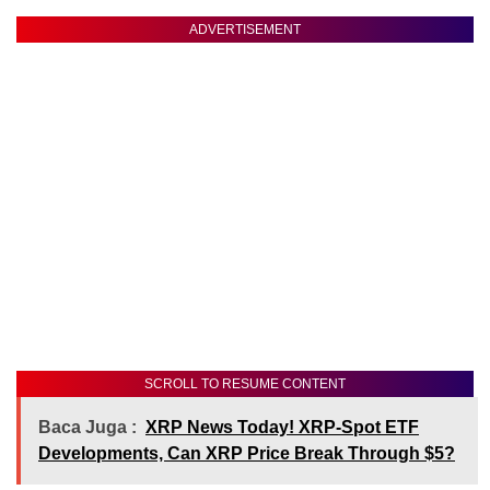
ADVERTISEMENT
SCROLL TO RESUME CONTENT
Baca Juga :
XRP News Today! XRP-Spot ETF
Developments, Can XRP Price Break Through $5?