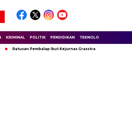
N
KRIMINAL
POLITIK
PENDIDIKAN
TEKNOLOGI
WISATA
S
tusan Pembalap Ikut Kejurnas Grasstrack di Sirkuit Lantan