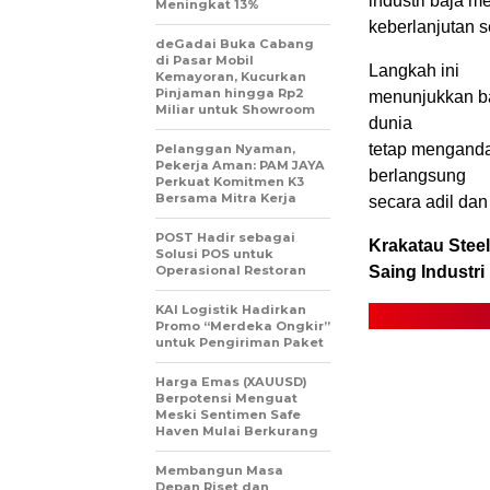
industri baja m
Meningkat 13%
keberlanjutan se
deGadai Buka Cabang
di Pasar Mobil
Langkah ini
Kemayoran, Kucurkan
Pinjaman hingga Rp2
menunjukkan ba
Miliar untuk Showroom
dunia
tetap menganda
Pelanggan Nyaman,
Pekerja Aman: PAM JAYA
berlangsung
Perkuat Komitmen K3
Bersama Mitra Kerja
secara adil dan
POST Hadir sebagai
Krakatau Stee
Solusi POS untuk
Operasional Restoran
Saing Industri
KAI Logistik Hadirkan
Promo “Merdeka Ongkir”
untuk Pengiriman Paket
Harga Emas (XAUUSD)
Berpotensi Menguat
Meski Sentimen Safe
Haven Mulai Berkurang
Membangun Masa
Depan Riset dan