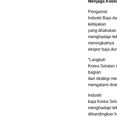
Menjaga Keberl
Pengamat
Industri Baja 
kebijakan
yang dilakukan
menghadapi tek
meningkatnya
ekspor baja dun
“Langkah
Korea Selatan 
bagian
dari strategi me
mengalami disto
Industri
baja Korea Sela
menghadapi tek
dibandingkan h