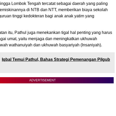
ingga Lombok Tengah tercatat sebagai daerah yang paling
emiskinannya di NTB dan NTT, memberikan biaya sekolah
uruan tinggi kedokteran bagi anak anak yatim yang
an itu, Pathul juga menekankan tigal hal penting yang harus
agai umat, yaitu menjaga dan meningkatkan ukhuwah
uwah wathanuiyah dan ukhuwah basyariyah (Insaniyah).
Iqbal Temui Pathul, Bahas Strategi Pemenangan Pilgub
ADVERTISEMENT