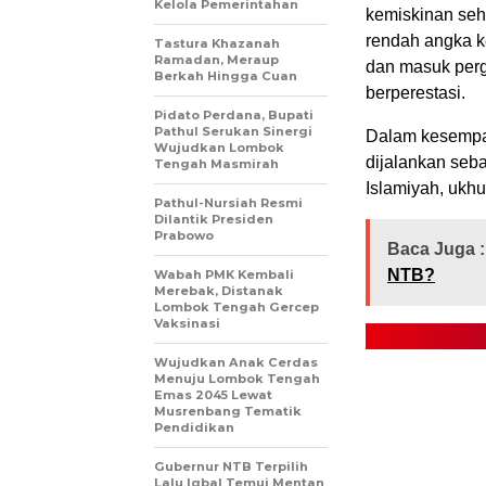
Kelola Pemerintahan
kemiskinan seh
rendah angka k
Tastura Khazanah
Ramadan, Meraup
dan masuk perg
Berkah Hingga Cuan
berperestasi.
Pidato Perdana, Bupati
Pathul Serukan Sinergi
Dalam kesempat
Wujudkan Lombok
dijalankan seb
Tengah Masmirah
Islamiyah, ukh
Pathul-Nursiah Resmi
Dilantik Presiden
Prabowo
Baca Juga :
NTB?
Wabah PMK Kembali
Merebak, Distanak
Lombok Tengah Gercep
Vaksinasi
Wujudkan Anak Cerdas
Menuju Lombok Tengah
Emas 2045 Lewat
Musrenbang Tematik
Pendidikan
Gubernur NTB Terpilih
Lalu Iqbal Temui Mentan