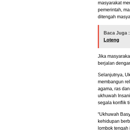
masyarakat men
pemerintah, ma
ditengah masyar
Baca Juga :
Loteng
Jika masyaraka
berjalan denga
Selanjutnya, U
membangun rela
agama, ras dan
ukhuwah Insani
segala konflik 
“Ukhuwah Basyar
kehidupan berb
lombok tengah 