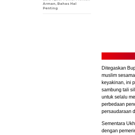
Arman, Bahas Hal
Penting
Ditegaskan Bup
muslim sesama 
keyakinan, ini 
sambung tali si
untuk selalu m
perbedaan pend
persaudaraan d
Sementara Ukhu
dengan pemerin