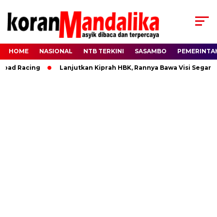
HOME
NASIONAL
NTB TERKINI
SASAMBO
PEMERINTA
ad Racing
Lanjutkan Kiprah HBK, Rannya Bawa Visi Segar da
Baca Juga :
Makin Lengkap, Kini Iqbal-Dinda
Didukung Keluarga Besar Praya