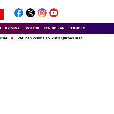
N
KRIMINAL
POLITIK
PENDIDIKAN
TEKNOLOGI
WISATA
S
sar
Ratusan Pembalap Ikut Kejurnas Grasstrack di Sirkuit La