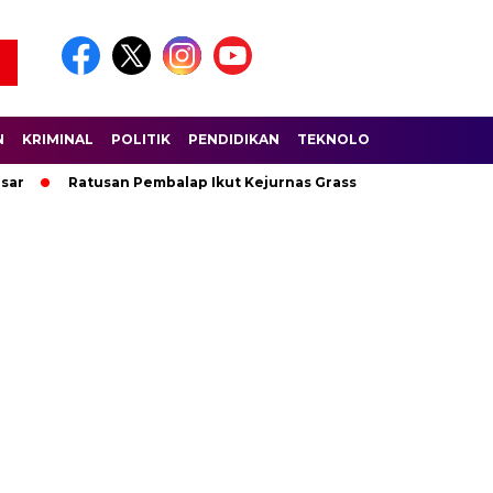
N
KRIMINAL
POLITIK
PENDIDIKAN
TEKNOLOGI
WISATA
S
Ratusan Pembalap Ikut Kejurnas Grasstrack di Sirkuit Lanta