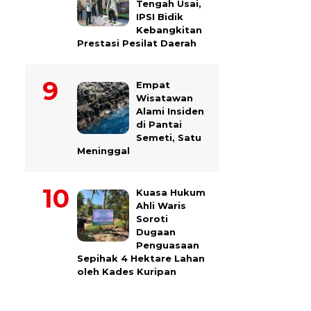
Tengah Usai,
IPSI Bidik
Kebangkitan
Prestasi Pesilat Daerah
Empat
Wisatawan
Alami Insiden
di Pantai
Semeti, Satu
Meninggal
Kuasa Hukum
Ahli Waris
Soroti
Dugaan
Penguasaan
Sepihak 4 Hektare Lahan
oleh Kades Kuripan