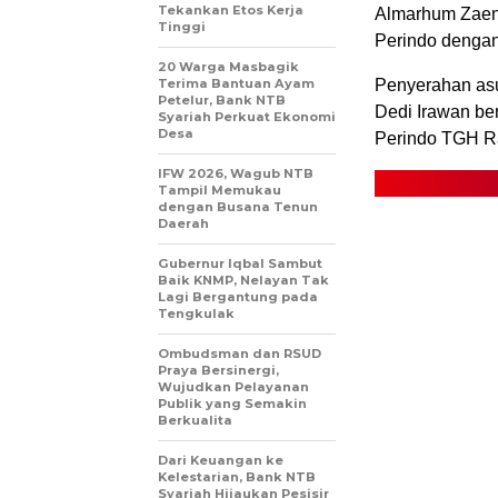
Tekankan Etos Kerja
Almarhum Zaena
Tinggi
Perindo denga
20 Warga Masbagik
Terima Bantuan Ayam
Penyerahan asu
Petelur, Bank NTB
Dedi Irawan b
Syariah Perkuat Ekonomi
Desa
Perindo TGH R
IFW 2026, Wagub NTB
Tampil Memukau
dengan Busana Tenun
Daerah
Gubernur Iqbal Sambut
Baik KNMP, Nelayan Tak
Lagi Bergantung pada
Tengkulak
Ombudsman dan RSUD
Praya Bersinergi,
Wujudkan Pelayanan
Publik yang Semakin
Berkualita
Dari Keuangan ke
Kelestarian, Bank NTB
Syariah Hijaukan Pesisir