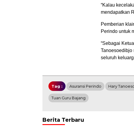
“Kalau kecelak
mendapatkan Rp
Pemberian klai
Perindo untuk 
“Sebagai Ketua
Tanoesoedibjo
seluruh keluarg
Tag :
Asuransi Perindo
Hary Tanoes
Tuan Guru Bajang
Berita Terbaru