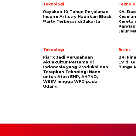
Teknologi
Teknolo
Rayakan 10 Tahun Perjalanan,
KAI Dao
Inspire Artistry Hadirkan Block
Keselam
Party Terbesar di Jakarta
Kereta
Pangan
Jalur M
Teknologi
Bisnis
FisTx Jadi Perusahaan
BRI Fin
Akuakultur Pertama di
EV di G
Indonesia yang Produksi dan
Bunga M
Terapkan Teknologi Nano
untuk Atasi EHP, AHPND,
WSSV hingga WFD pada
Udang