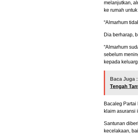
melanjutkan, a
ke rumah untuk
“Almarhum tida
Dia berharap, b
“Almarhum suda
sebelum mening
kepada keluarg
Baca Juga :
Tengah Tan
Bacaleg Partai
klaim asuransi 
Santunan diber
kecelakaan, ba