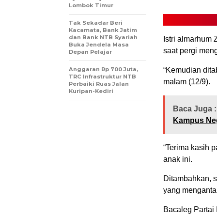
Lombok Timur
Tak Sekadar Beri
Kacamata, Bank Jatim
dan Bank NTB Syariah
Istri almarhum
Buka Jendela Masa
saat pergi men
Depan Pelajar
Anggaran Rp 700 Juta,
“Kemudian ditab
TRC Infrastruktur NTB
malam (12/9).
Perbaiki Ruas Jalan
Kuripan-Kediri
Baca Juga :
Kampus Neg
“Terima kasih 
anak ini.
Ditambahkan, s
yang mengantar
Bacaleg Parta