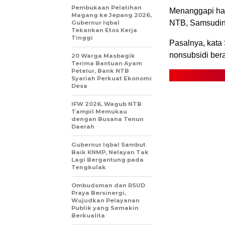
Pembukaan Pelatihan
Menanggapi hal
Magang ke Jepang 2026,
NTB, Samsudin 
Gubernur Iqbal
Tekankan Etos Kerja
Tinggi
Pasalnya, kat
nonsubsidi bera
20 Warga Masbagik
Terima Bantuan Ayam
Petelur, Bank NTB
Syariah Perkuat Ekonomi
Desa
IFW 2026, Wagub NTB
Tampil Memukau
dengan Busana Tenun
Daerah
Gubernur Iqbal Sambut
Baik KNMP, Nelayan Tak
Lagi Bergantung pada
Tengkulak
Ombudsman dan RSUD
Praya Bersinergi,
Wujudkan Pelayanan
Publik yang Semakin
Berkualita