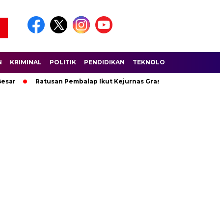
N
KRIMINAL
POLITIK
PENDIDIKAN
TEKNOLOGI
WISATA
S
Ratusan Pembalap Ikut Kejurnas Grasstrack di Sirkuit Lantan