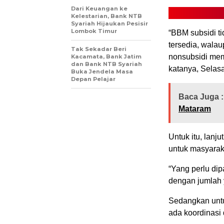
Dari Keuangan ke
Kelestarian, Bank NTB
Syariah Hijaukan Pesisir
Lombok Timur
“BBM subsidi ti
tersedia, wala
Tak Sekadar Beri
nonsubsidi memb
Kacamata, Bank Jatim
dan Bank NTB Syariah
katanya, Selasa
Buka Jendela Masa
Depan Pelajar
Baca Juga :
Mataram
Untuk itu, lanj
untuk masyarak
“Yang perlu dip
dengan jumlah 
Sedangkan untu
ada koordinasi 