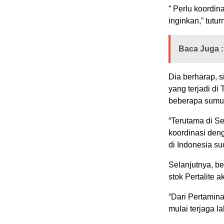
” Perlu koordin
inginkan,” tutur
Baca Juga :
Dia berharap, 
yang terjadi d
beberapa sumur 
“Terutama di S
koordinasi den
di Indonesia su
Selanjutnya, be
stok Pertalite 
“Dari Pertamin
mulai terjaga l