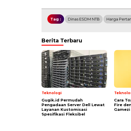
Tag :
Dinas ESDM NTB
Harga Perta
Berita Terbaru
Teknologi
Teknolo
Gugik.id Permudah
Cara To
Pengadaan Server Dell Lewat
Fire de
Layanan Kustomisasi
Gamezi
Spesifikasi Fleksibel