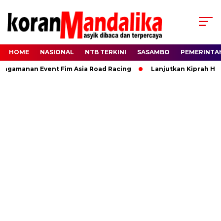
HOME
NASIONAL
NTB TERKINI
SASAMBO
PEMERINTA
manan Event Fim Asia Road Racing
Lanjutkan Kiprah HBK, Ra