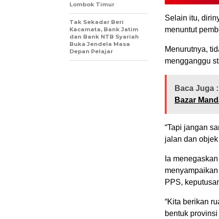
Lombok Timur
Selain itu, dir
Tak Sekadar Beri
menuntut pemb
Kacamata, Bank Jatim
dan Bank NTB Syariah
Buka Jendela Masa
Menurutnya, ti
Depan Pelajar
mengganggu sta
Baca Juga :
Bazar Mand
“Tapi jangan s
jalan dan objek 
Ia menegaskan 
menyampaikan a
PPS, keputusan
“Kita berikan r
bentuk provins