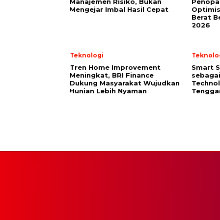
Manajemen Risiko, Bukan
Penopan
Mengejar Imbal Hasil Cepat
Optimis
Berat B
2026
Teknologi
Teknolo
Tren Home Improvement
Smart S
Meningkat, BRI Finance
sebagai
Dukung Masyarakat Wujudkan
Technol
Hunian Lebih Nyaman
Tenggar