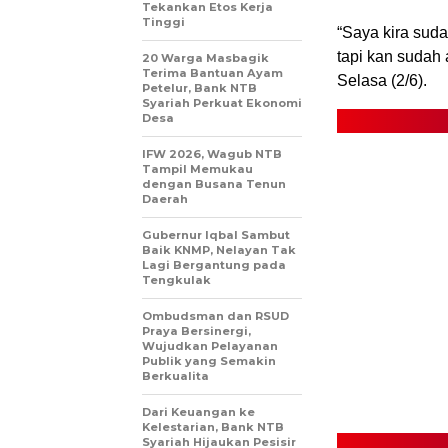
Tekankan Etos Kerja
Tinggi
“Saya kira su
tapi kan sudah 
20 Warga Masbagik
Terima Bantuan Ayam
Selasa (2/6).
Petelur, Bank NTB
Syariah Perkuat Ekonomi
Desa
IFW 2026, Wagub NTB
Tampil Memukau
dengan Busana Tenun
Daerah
Gubernur Iqbal Sambut
Baik KNMP, Nelayan Tak
Lagi Bergantung pada
Tengkulak
Ombudsman dan RSUD
Praya Bersinergi,
Wujudkan Pelayanan
Publik yang Semakin
Berkualita
Dari Keuangan ke
Kelestarian, Bank NTB
Syariah Hijaukan Pesisir