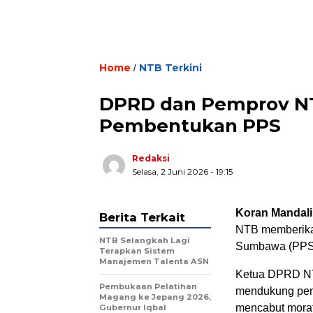
Home
NTB Terkini
/
DPRD dan Pemprov NT
Pembentukan PPS
Redaksi
Selasa, 2 Juni 2026 - 19:15
Koran Mandali
Berita Terkait
NTB memberika
NTB Selangkah Lagi
Sumbawa (PPS
Terapkan Sistem
Manajemen Talenta ASN
Ketua DPRD NT
Pembukaan Pelatihan
mendukung pemb
Magang ke Jepang 2026,
mencabut mora
Gubernur Iqbal