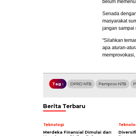
belum memenuhi 
Senada dengan
masyarakat sum
jangan sampai 
“Silahkan tema
apa aturan-atu
memprovokasi, 
Tag :
DPRD NTB
Pemprov NTB
P
Berita Terbaru
Teknologi
Teknolo
Merdeka Finansial Dimulai dari
Diversif